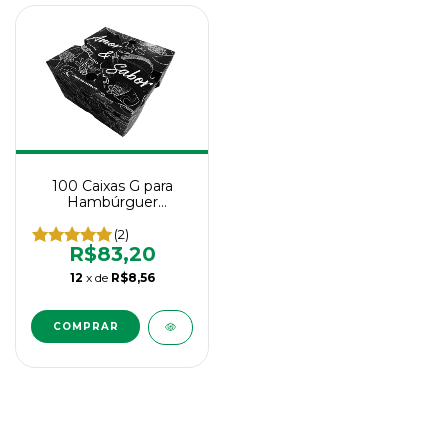
100 Caixas G para
Hambúrguer
Artesanal/Gourmet -
Tamanho Grande
(2)
R$83,20
12
x de
R$8,56