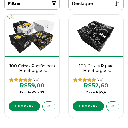
Filtrar
100 Caixas Padrão para
100 Caixas P para
Hambúrguer
Hambúrguer
Artesanal/Gourmet -
Artesanal/Gourmet -
Tamanho Padrão
Tamanho Pequeno
(20)
(20)
R$59,00
R$52,60
12
x de
R$6,07
12
x de
R$5,41
COMPRAR