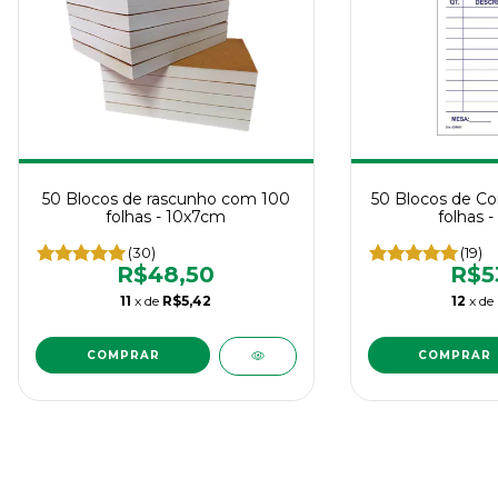
50 Blocos de rascunho com 100
50 Blocos de C
folhas - 10x7cm
folhas 
(30)
(19)
R$48,50
R$5
11
x de
R$5,42
12
x de