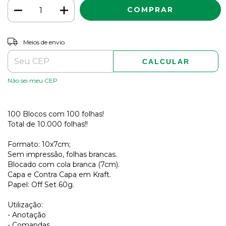
ALTERAR CEP
Entregas para o CEP:
Meios de envio
CALCULAR
Não sei meu CEP
100 Blocos com 100 folhas!
Total de 10.000 folhas!!
Formato: 10x7cm;
Sem impressão, folhas brancas.
Blocado com cola branca (7cm).
Capa e Contra Capa em Kraft.
Papel: Off Set 60g.
Utilização:
- Anotação
- Comandas