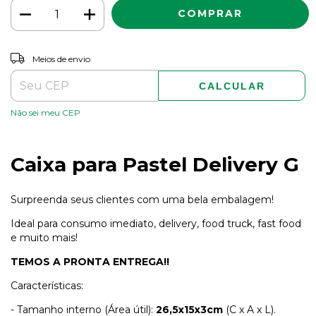
ALTERAR CEP
Entregas para o CEP:
Meios de envio
CALCULAR
Não sei meu CEP
Caixa para Pastel Delivery G
Surpreenda seus clientes com uma bela embalagem!
Ideal para consumo imediato, delivery, food truck, fast food
e muito mais!
TEMOS A PRONTA ENTREGA!!
Características:
- Tamanho interno (Área útil):
26,5x15x3cm
(C x A x L).