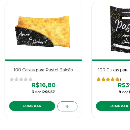
100 Caixas para Pastel Balcão
100 Caixas para
(1)
R$16,80
R$3
3
x de
R$6,57
9
x de