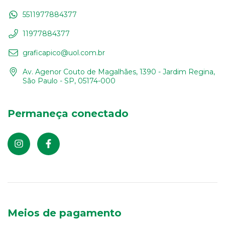
5511977884377
11977884377
graficapico@uol.com.br
Av. Agenor Couto de Magalhães, 1390 - Jardim Regina,
São Paulo - SP, 05174-000
Permaneça conectado
Meios de pagamento