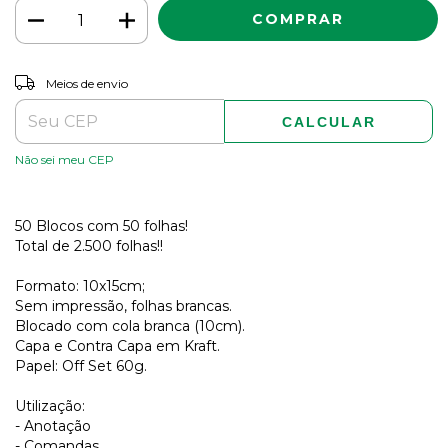
ALTERAR CEP
Entregas para o CEP:
Meios de envio
CALCULAR
Não sei meu CEP
50 Blocos com 50 folhas!
Total de 2.500 folhas!!
Formato: 10x15cm;
Sem impressão, folhas brancas.
Blocado com cola branca (10cm).
Capa e Contra Capa em Kraft.
Papel: Off Set 60g.
Utilização:
- Anotação
- Comandas