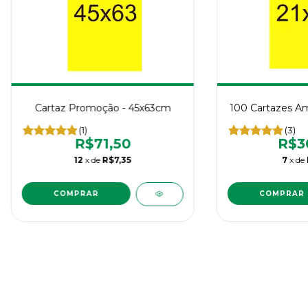
Cartaz Promoção - 45x63cm
100 Cartazes Am
(1)
(3)
R$71,50
R$3
12
x de
R$7,35
7
x de
COMPRAR
COMPRAR