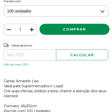
Pacote com:
ALTERAR CEP
Entregas para o CEP:
Meios de envio
CALCULAR
Não sei meu CEP
Cartaz Amarelo Liso
Ideal para Supermercados e Lojas!
Crie suas ofertas, estilize a letra, chame a atenção dos seus
clientes!
Formato: 45x30cm
Pacote com 100 Unidades.