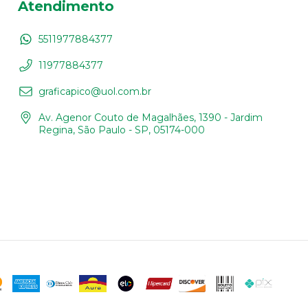
Atendimento
5511977884377
11977884377
graficapico@uol.com.br
Av. Agenor Couto de Magalhães, 1390 - Jardim
Regina, São Paulo - SP, 05174-000