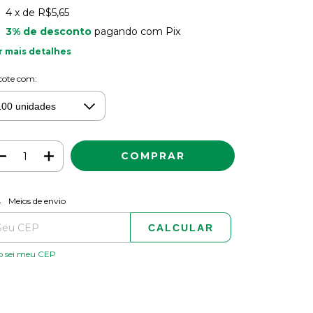
4
x de
R$5,65
3% de desconto
pagando com Pix
r mais detalhes
cote com:
ALTERAR CEP
regas para o CEP:
Meios de envio
CALCULAR
o sei meu CEP