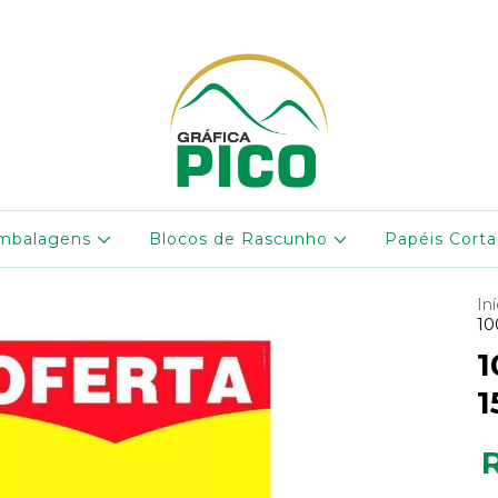
mbalagens
Blocos de Rascunho
Papéis Cort
Iní
10
1
1