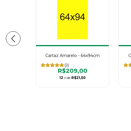
64x94cm
Cartaz Amarelo - 64x94cm
C
(2)
00
R$209,00
50
12
x de
R$21,50