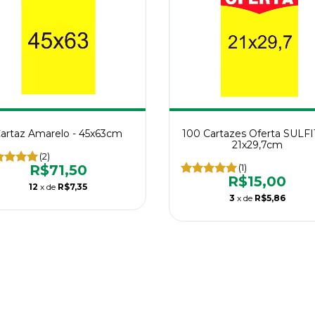
artaz Amarelo - 45x63cm
100 Cartazes Oferta SULFI
21x29,7cm
(2)
R$71,50
(1)
R$15,00
12
x de
R$7,35
3
x de
R$5,86