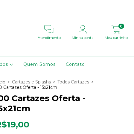
0
Atendimento
Minha conta
Meu carrinho
ados
Quem Somos
Contato
cio
>
Cartazes e Splashs
>
Todos Cartazes
>
0 Cartazes Oferta - 15x21cm
00 Cartazes Oferta -
5x21cm
R$19,00