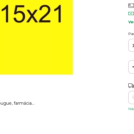
Ve
Pa
Ent
ugue, farmácia...
Nã