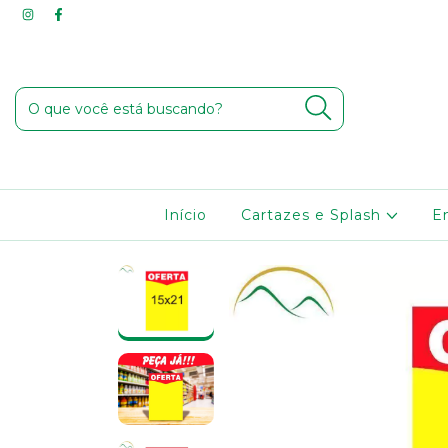
Início
Cartazes e Splash
E