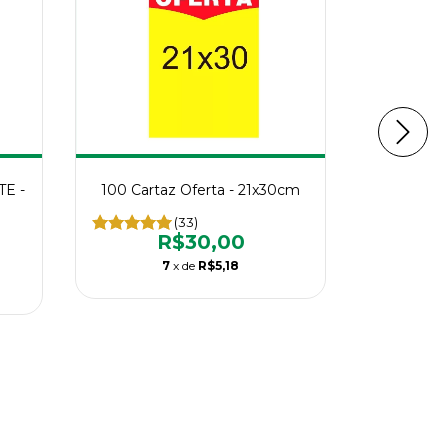
TE -
100 Cartaz Oferta - 21x30cm
Cartaz
(33)
R$30,00
7
x de
R$5,18