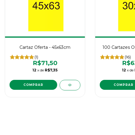
Cartaz Oferta - 45x63cm
100 Cartazes O
(1)
(16)
R$71,50
R$6
12
x de
R$7,35
12
x de
COMPRAR
COMPRAR