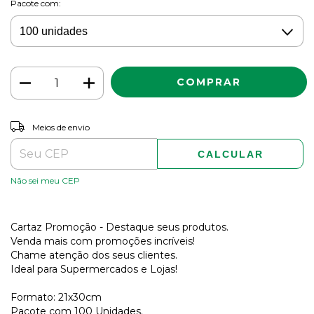
Pacote com:
ALTERAR CEP
Entregas para o CEP:
Meios de envio
CALCULAR
Não sei meu CEP
Cartaz Promoção - Destaque seus produtos.
Venda mais com promoções incríveis!
Chame atenção dos seus clientes.
Ideal para Supermercados e Lojas!
Formato: 21x30cm
Pacote com 100 Unidades.